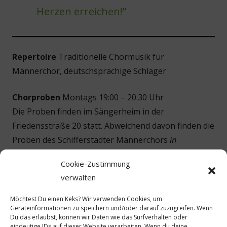
Herzen erreichen!”
Repertoire
Traditionelle Chormusik für
Männerchor, deutschsprachige Schlager
Chorproben
Montags 19:00 – 20.30 Uhr
Die Proben finden im Sängerheim in der
Friedensstraße 20 statt. Abweichend davon finden die
Proben des Schifferstadter Männerchors
in
ungeradzahligen Monaten
im Sängerheim des MGV
Cookie-Zustimmung
1854 in der Zwerchgasse 6 statt.
verwalten
Möchtest Du einen Keks? Wir verwenden Cookies, um
Geräteinformationen zu speichern und/oder darauf zuzugreifen. Wenn
Du das erlaubst, können wir Daten wie das Surfverhalten oder
eindeutige IDs auf dieser Website verarbeiten. Wenn du deine