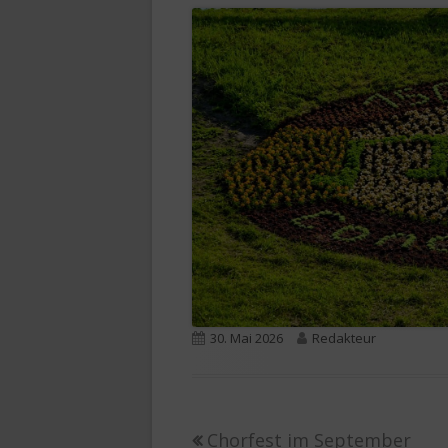
Veröffentlicht
Autor
30. Mai 2026
Redakteur
am
Vorheriger
Chorfest im September
Beitragsnavigation