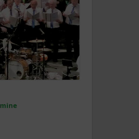
upt-
tenleiste
rmine