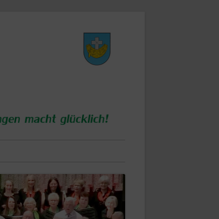
Singen macht glücklich!
MGV Concordia
Schifferstadt