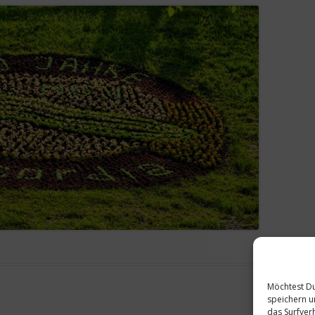
Möchtest Du
speichern u
das Surfver