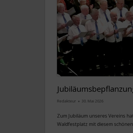
Jubiläumsbepflanzun
Autor
Veröffentlicht
Redakteur
30. Mai 2026
am
Zum Jubiläum unseres Vereins hat 
Waldfestplatz mit diesem schönen 