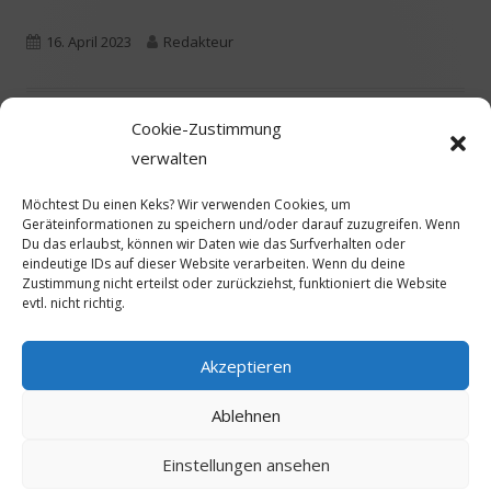
neuem
Fenster
Veröffentlicht
Autor
16. April 2023
Redakteur
öffnen
am
Cookie-Zustimmung
Nächster
KONZERT: Reine
verwalten
Beitragsnavigation
Beitrag
Frauensache
Möchtest Du einen Keks? Wir verwenden Cookies, um
Geräteinformationen zu speichern und/oder darauf zuzugreifen. Wenn
Du das erlaubst, können wir Daten wie das Surfverhalten oder
eindeutige IDs auf dieser Website verarbeiten. Wenn du deine
Zustimmung nicht erteilst oder zurückziehst, funktioniert die Website
evtl. nicht richtig.
Haupt-
Seitenleiste
Akzeptieren
Termine
Ablehnen
Footer
Einstellungen ansehen
Verwendet
Tiny Framework
•
Anmelden