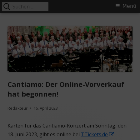
Suchen
Primäres
Menü
nach:
Menü
Springe
MGV Concordia Schifferstadt
Singen macht glücklich!
zum
Inhalt
Cantiamo: Der Online-Vorverkauf
hat begonnen!
Autor
Veröffentlicht
Redakteur
16. April 2023
am
Karten für das Cantiamo-Konzert am Sonntag, den
In
18. Juni 2023, gibt es online bei
TTickets.de
.