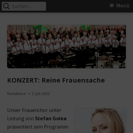
Suchen
Primäres
Menü
nach:
Menü
Springe
MGV Concordia Schifferstadt
Singen macht glücklich!
zum
Inhalt
KONZERT: Reine Frauensache
Autor
Veröffentlicht
Redakteur
3. Juli 2023
am
Unser Frauenchor unter
Leitung von
Stefan Golea
präsentiert sein Programm