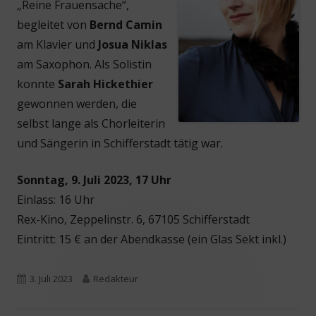
„Reine Frauensache“,
begleitet von
Bernd Camin
am Klavier und
Josua Niklas
am Saxophon. Als Solistin
konnte
Sarah Hickethier
gewonnen werden, die
selbst lange als Chorleiterin
und Sängerin in Schifferstadt tätig war.
Sonntag, 9. Juli 2023, 17 Uhr
Einlass: 16 Uhr
Rex-Kino, Zeppelinstr. 6, 67105 Schifferstadt
Eintritt: 15 € an der Abendkasse (ein Glas Sekt inkl.)
Veröffentlicht
Autor
3. Juli 2023
Redakteur
am